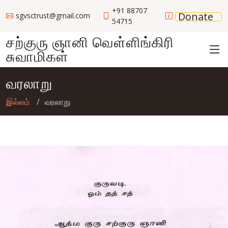
+91 88707
Donate
sgvsctrust@gmail.com
54715
சற்குரு ஞானி வெள்ளிங்கிரி
சுவாமிகள்
வரலாறு
இல்லம்
வரலாறு