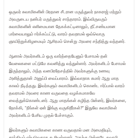
ஒருவர் சுவாமிகளின் பிரதான சீடரான மருத்துவர் நாகராஜ் மற்றும்
அவருடைய நண்பர் மருத்துவர் சாந்தாராம். இவ்விருவரும்
சுவாமிகளின் எளிமையான தேகக்கட்டினாலும், தீட்சண்யமான
பார்வையாலும் ஈர்க்கப்பட்டு, வாரம் தவறாமல் ஒவ்வொரு
ஞாயிற்றுக்கிழமையும் ஆசிரமம் சென்று அவரை சந்தித்து வந்தனர்.
ஆனால் அவர்களிடம் ஒரு வார்த்தையேனும் பேசாமல் தன்
வேலைகளை மட்டுமே கவனித்து வந்துள்ளார். அவர்களிடம் பேசாமல்
இருந்தாலும், அந்த வனபிரதேசத்தில் அவர்களுக்கு உணவு
அளித்துதான் அனுப்பி வைப்பாராம். இவ்வாறாக சுமார் ஆறு மாத
காலம் நீடித்தது. இவர்களும் சுவாமிகளிடம் கொண்ட ஈர்ப்பால் வாரம்
தவராமல் அவரை காண வருவதை வழக்கமாகவே
வைத்துக்கொண்டனர். ஆறு மாதங்கள் கழிந்த பின்னர், இவர்களை,
நோக்கி, "நீங்கள் ஏன் இங்கு வருகிறீர்கள்?” இதுவே சுவாமிகள்
அவர்களிடம் பேசிய முதல் பேச்சாகும்.
இவர்களும் சுவாமிகளை காண வருவதால் மன அமைதியும்,
சாந்தியும் ஏற்படுவதாக கூறியுள்ளனர். அதற்கு பின்னரே, சுவாமி