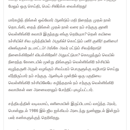
மேலும் ஒரு செய்தி, மெய் சிலிர்க்க வைக்கிறது!
மார்கழித் திங்கள் ஒவ்வோர் ஆண்டும் மதி நிறைந்த முதல் நாள்
தொடங்கி, தைத் திங்கள் முதல் நாள் வரை நம் சற்குரு ஞானி
வெள்ளிங்கிரி சுவாமி இருந்தது எங்கு தெரியுமா? தென் கயிலை
உச்சியில்! சிவ மூர்த்தியின் அருகில்! கொட்டும் பனி! குளிர்! தனிமை!
விலங்குகள் நடமாட்டம்! அங்கே அவர் மட்டும் சிவத்தோடு!
நினைக்கிறேன்! வியக்கிறேன்! அதுமட்டுமா? கொழுத்தும் வெயில்
நிறைந்த கோடையில் மூன்று திங்களும் வெள்ளிங்கிரி உச்சியில்
எழுந்தருளி அருள் வழங்கும் சிவப்பரம் பொருளுக்கு வழிபாடு செய்து
வீற்றிருப்பார் நம் சற்குரு. ஆண்டில் மூன்றில் ஒரு பகுதியை
வெள்ளிங்கிரி உச்சியிலேயே கழிந்ததால் நம் சற்குரு வெள்ளிங்கிரி
சுவாமிகள் என அனைவராலும் போற்றிப் புகழப்பட்டார்.
சத்தியத்தின் வடிவமாய், எளிமையின் இருப்பிடமாய் வாழ்ந்த அவர்,
பொன்னுடல் 1986 இல் ஜீவ ஐக்கியம் அடைந்து நுண்ணுடல் இன்றும்
பலர் கண்களுக்குத் தெரிகிறது.