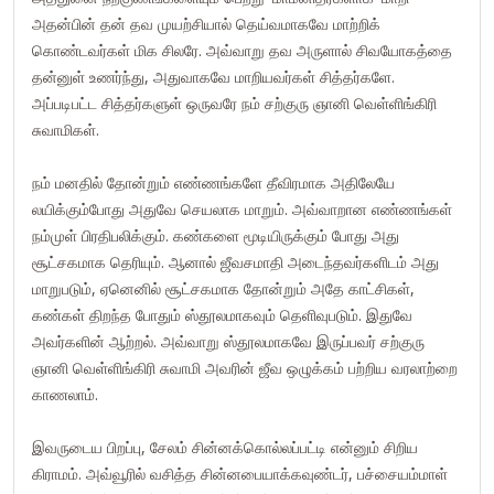
அதன்பின் தன் தவ முயற்சியால் தெய்வமாகவே மாற்றிக்
கொண்டவர்கள் மிக சிலரே. அவ்வாறு தவ அருளால் சிவயோகத்தை
தன்னுள் உணர்ந்து, அதுவாகவே மாறியவர்கள் சித்தர்களே.
அப்படிபட்ட சித்தர்களுள் ஒருவரே நம் சற்குரு ஞானி வெள்ளிங்கிரி
சுவாமிகள்.
நம் மனதில் தோன்றும் எண்ணங்களே தீவிரமாக அதிலேயே
லயிக்கும்போது அதுவே செயலாக மாறும். அவ்வாறான எண்ணங்கள்
நம்முள் பிரதிபலிக்கும். கண்களை மூடியிருக்கும் போது அது
சூட்சகமாக தெரியும். ஆனால் ஜீவசமாதி அடைந்தவர்களிடம் அது
மாறுபடும், ஏனெனில் சூட்சகமாக தோன்றும் அதே காட்சிகள்,
கண்கள் திறந்த போதும் ஸ்தூலமாகவும் தெளிவுபடும். இதுவே
அவர்களின் ஆற்றல். அவ்வாறு ஸ்தூலமாகவே இருப்பவர் சற்குரு
ஞானி வெள்ளிங்கிரி சுவாமி அவரின் ஜீவ ஒழுக்கம் பற்றிய வரலாற்றை
காணலாம்.
இவருடைய பிறப்பு, சேலம் சின்னக்கொல்லப்பட்டி என்னும் சிறிய
கிராமம். அவ்வூரில் வசித்த சின்னபையாக்கவுண்டர், பச்சையம்மாள்