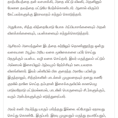
தாத்பரியத்தை தன் வசமாக்கி, அதை விட்டு விலகி, அதனினும்
மேலான தவத்தை மட்டுமே மேற்க்கொண்டார். ஆனால் விரும்பி
கேட்பவர்களுக்கு இரசவாதம் கற்றும் கொடுத்தார்.
அதுபோக, சித்த வித்தையோடு யோக அப்பியாசங்களையும் அதன்
விளக்கங்களையும், பயன்களையும் கற்றுக்கொடுத்தார்.
ஆசிரமம் அமைந்துள்ள இடத்தை சுற்றிலும் தொண்ணூற்று ஒன்று
வகையான அபூர்வ அரிய வகை மூலிகைகளை பயிர் செய்து
பிறருக்கும் பயன்பட வழி வகை செய்தார். இவர் மருத்துவம் மட்டும்
அல்லாமல் இசையிலும் ஆர்வமும் தேர்ச்சியும் உடையவராக
விளங்கினார். இவர் பள்ளியில் மிக குறைந்த அளவே பயின்று
இருந்தாலும், சித்தர்களின் பாடல்கள் முழுவதையும் தனது கணீர்
குரலில் தானே செய்த தம்புரான் இசைக்கருவியில் கானமெழ
பாடுவதோடு மட்டுமல்லாமல், பாடலின் பொருளையும் சீடர்களுக்கும்,
வரும் அன்பர்களுக்கும் எடுத்துரைப்பார்.
அவர் கண் அயர்ந்து யாரும் பார்த்தது இல்லை. எப்போதும் ஏதாவது
செய்து கொண்டே இருப்பார். இரவு முழுவதும் மருந்து தயாரிப்பதும்,