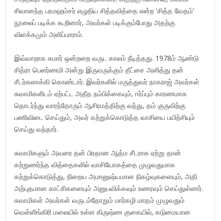
சிவானந்த பரமஹம்சர் எழுதிய சித்தவித்தை என்ற 'சித்த வேதம்’
நூலைப் படிக்க கூறினார், அவர்கள் படிக்கும்போது அதற்கு
விளக்கமும் அளிப்பாராம்.
இவ்வாறாக சுமார் ஒன்றறை வருட காலம் நீடித்தது. 1978ம் ஆண்டு
சித்ரா பெளர்ணமி அன்று இருவருக்கும் தீட்சை அளித்து தன்
சீடர்களாக்கி கொண்டார். இவர்களில் மருத்துவர் நாகராஜ் அவர்கள்
சுவாமிகளிடம் ஏற்பட்ட அதீத நம்பிக்கையும், ஈர்ப்பும் காரணமாக
தொடர்ந்து வாரந்தோரும் ஆசிரமத்திற்கு வந்து, தம் குருவிற்கு
பணிவிடை செய்தும், அவர் கற்றுக்கொடுத்த வாசியை பயிற்சியும்
செய்து வந்தார்.
சுவாமிகளும் அவரை தன் பிரதான ஆத்ம சீடராக ஏற்று தான்
கற்றுணர்ந்த வித்தைகளில் வாசியோகத்தை முழுவதுமாக
கற்றுக்கொடுத்து, நிறைய அமானுஷ்யமான நிகழ்வுகளையும், அதி
அற்புதமான காட்சிகளையும் அனுபவிக்கவும் உணரவும் செய்துள்ளார்.
சுவாமிகள் அவர்கள் வருடம்தோறும் மார்கழி மாதம் முழுவதும்
வெள்ளிங்கிரி மலையில் உள்ள கிருஷ்ண குகையில், கடுமையான