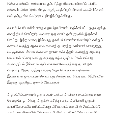
இல்லை என்பதே உண்மையாகும். சித்து விளையாடுவதில் மட்டும்
வல்லவர் அல்ல அவர். சித்த மருத்துவத்திலும் மிகவும் கைதேர்ந்தவர்
என்பதற்கு சில நிகழ்வுகள் நிகழ்ந்திருக்கிறது.
சுவாமி சோரியாசிஸ் என்ற சரும நோயினால் பாதிக்கப்பட்ட ஒருவருக்கு
வைத்தியம் செய்தார். அவரை ஒரு வாரம் தன் குடிலில் இருக்கச்
செய்து, இந்த உணவு இவ்வாறு தான் உட்கொள்ள வேண்டும் என்றும்
கசாயம் மருந்து ஆகியவைகளைத் தயாரித்து உண்ணக் கொடுத்து,
பல மூலிகை பச்சையங்களை தானே கல்வத்தில் அரைத்து அவரை
வெயிலில் உட்கார செய்து அவரது சீழ் வடியும் உடம்பில் எவ்வித
அருவருப்பும் இல்லாமல் தன் கைகளாலே மருந்தை தடவி நீவி
விடுவார். அந்த மருந்து உலர்ந்த பிறகு பொடியாக உதிருமாம்,
இவ்வாராக ஒரு வாரம் தொடர்ந்து செய்து வர அந்த நபர் அந்நோயில்
இருந்து முற்றிலும் குணம் அடைந்தார்.
அதுமட்டும்மல்லாமல் ஒரு சமயம் டாக்டர் அவர்கள் சுவாமியை காண
சென்றபோது, அங்கு அருகில் வசித்து வந்த ஆதிவாசி ஒருவர்
காட்டுவேலையில் ஈடுபட்டபோது அரிவாளால் கைவிரல் வெட்டப்பட்டு
துண்டான நிலையில் (அதாவது விரலின் நுணி மட்டுமே கைகளில்