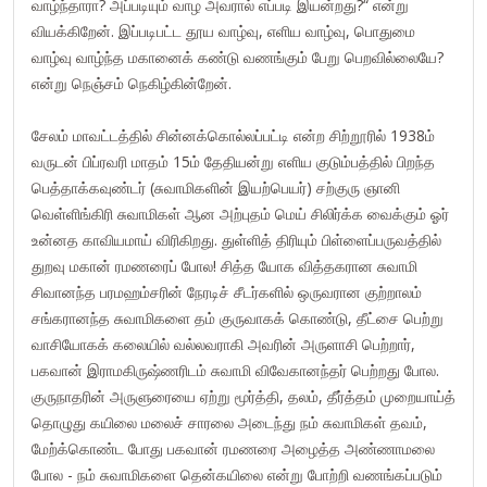
வாழ்ந்தாரா? அப்படியும் வாழ அவரால் எப்படி இயன்றது?“ என்று
வியக்கிறேன். இப்படிபட்ட தூய வாழ்வு, எளிய வாழ்வு, பொதுமை
வாழ்வு வாழ்ந்த மகானைக் கண்டு வணங்கும் பேறு பெறவில்லையே?
என்று நெஞ்சம் நெகிழ்கின்றேன்.
சேலம் மாவட்டத்தில் சின்னக்கொல்லப்பட்டி என்ற சிற்றூரில் 1938ம்
வருடன் பிப்ரவரி மாதம் 15ம் தேதியன்று எளிய குடும்பத்தில் பிறந்த
பெத்தாக்கவுண்டர் (சுவாமிகளின் இயற்பெயர்) சற்குரு ஞானி
வெள்ளிங்கிரி சுவாமிகள் ஆன அற்புதம் மெய் சிலிர்க்க வைக்கும் ஓர்
உன்னத காவியமாய் விரிகிறது. துள்ளித் திரியும் பிள்ளைப்பருவத்தில்
துறவு மகான் ரமணரைப் போல! சித்த யோக வித்தகரான சுவாமி
சிவானந்த பரமஹம்சரின் நேரடிச் சீடர்களில் ஒருவரான குற்றாலம்
சங்கரானந்த சுவாமிகளை தம் குருவாகக் கொண்டு, தீட்சை பெற்று
வாசியோகக் கலையில் வல்லவராகி அவரின் அருளாசி பெற்றார்,
பகவான் இராமகிருஷ்ணரிடம் சுவாமி விவேகானந்தர் பெற்றது போல.
குருநாதரின் அருளுரையை ஏற்று மூர்த்தி, தலம், தீர்த்தம் முறையாய்த்
தொழுது கயிலை மலைச் சாரலை அடைந்து நம் சுவாமிகள் தவம்,
மேற்க்கொண்ட போது பகவான் ரமணரை அழைத்த அண்ணாமலை
போல - நம் சுவாமிகளை தென்கயிலை என்று போற்றி வணங்கப்படும்