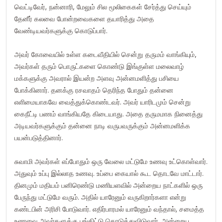
வெட்டிவேர், நன்னாரி, மேலும் சில மூலிகைகள் சேர்த்து செய்யும்
தேனீர் கலவை போன்றவைகளை தயாரித்து அதை
வேண்டியவர்களுக்கு கொடுப்பார்.
அவர் கோவையில் உள்ள கடைவீதியில் சென்று தருமம் வாங்கியும்,
அவர்கள் தரும் பொருட்களை கொண்டு இங்குள்ள மலைவாழ்
மக்களுக்கு அவரால் இயன்ற அளவு அன்னமளித்து பசியை
போக்கினார். தனக்கு ரசவாதம் தெரிந்த போதும் தன்னை
எளிமையாகவே வைத்துக்கொண்டவர். அவர் யாரிடமும் சென்று
கைநீட்டி பணம் வாங்கியதே கிடையாது. அதை தருமமாக நினைத்து
அடியவர்களுக்கும் தன்னை நாடி வருபவருக்கும் அன்னமளிக்க
பயன்படுத்தினார்.
சுவாமி அவர்கள் எப்போதும் ஒரு வேலை மட்டுமே உணவு உட்கொள்வார்.
அதுவும் உப்பு இல்லாத உணவு. உப்பை கையால் கூட தொடவே மாட்டார்.
தினமும் மதியம் பனிரெண்டு மணியளவில் அன்றைய நாட்களில் ஒரு
பேருந்து மட்டுமே வரும். அதில் யாரேனும் வருகிறார்களா என்று
கண்டபின் அரிசி போடுவார். எதிர்பாரமல் யாரேனும் வந்தால், சமைத்த
உணவை அவர்களுக்கு பங்கிட்டு கொடுத்துவிடுவார். அன்றைய