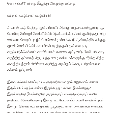
வெள்ளிங்கிரி ஈர்த்து இழுத்து அழைத்து வந்தது.
வந்தார்! வாழ்ந்தார்! வாழ்கிறார்!
அவரால் புகழ் பெற்றது முள்ளங்காடு! அவரது வருகையால் பூண்டி புது
பொலிவு பெற்றது! வெள்ளிங்கிரி ஆண்டவரின் உள்ளம் குளிர்ந்தது! இது
உண்மை! வெறும் புகழ்ச்சி இல்லை! முள்ளங்காடு ஆசிரமத்தில் சற்குரு
ஞானி வெள்ளிங்கிரி சுவாமிகள் எழுந்தருளி தன்னை நாடி
வருவோர்க்கெல்லாம் வாசியோகக் கனலை மூட்டினார். பிணியால் வாடி
வருந்தித் தம்மைத் தேடி வந்த ஏழை எளிய மக்களுக்கு சீர்மிகு சித்த
வைத்தியத்தால் சிகிச்சை அளித்து அவர்தம் கொடிய நோய்களை
எல்லாம் ஓட்டினார்.
இவை எல்லாம் செய்யும் பல குருமார்களை நாம் அறிவோம். எனவே
இதில் வியப்பதற்கு என்ன இருக்கிறது? என்ன இருக்கிறது?
இருக்கிறதே! இருக்கிறதே! குருக்களும் வைத்தியர்களும் காசே
குறியாய் அலைகின்றனர் இன்று. படாடோபமாய்ப் பவனி வருகின்றனர்
இன்று. ஆனால் தம் வாழ்நாள் முழுவதும் காசு, பணத்தைக் கையால்
கூடத் தொடாத மாசு மறுவற்ற ஞானியாய்த் திகழ்ந்தார் நம் சற்குரு.