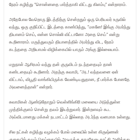
நேரம் கழித்து “சொன்னதை பார்த்தாகி விட்டது கிளம்பு” என்றாராம்.
அதேபோல வேறொரு இடத்திற்கு சென்றதும் ஒரு பெரியவர் உருவில்
வந்து, ஒரு குறிப்பிட்ட இடத்தை காண்பித்து, ”மகனே! இங்கு அமர்ந்து
தியானம் செய், என்ன சொல்லி விட்டானோ அதை செய்" என்று
கூறினாராம். மருத்துவரும் தியானத்தில் அமர்ந்து விட, நேரம்
கடந்ததை அறியாமல் விழிக்கையில் யாரும் அங்கு இல்லையாம்.
மறுநாள் ஆசிரமம் வந்து தன் குருவிடம் நடந்ததையும் தான்
கண்டதையும் கூறினார். அதற்கு சுவாமி, ”அட! வந்தவனை ஏன்
விட்டாய், விபூதி வாங்கியிருக்க வேண்டியதுதான, நீ பார்க்க போனதே
அவனைத்தான்” என்றார்.
சுவாமிகள் ஆண்டுதோறும் வெள்ளிங்கிரி மலையை அடுத்துள்ள
முத்திக்குளம் சென்று தவம் இயற்றுவார். இன்றளவும் கூட
அவ்விடமானது மக்கள் நடமாட்டம் இல்லாத அடர்ந்த வனமாக உள்ளது.
சில நட்கள் கழித்து வழக்கம் போல் மலையில் உள்ள கிருஷ்ணன்
குகையில் தவம் செய்கையில் அவருக்கு காமதேனு காட்சி அளித்தது.