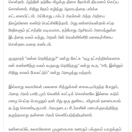
சென்றார். ஆற்றின் நடுவே கிழக்கு திசை நோக்கி தியானம் செய்ய
சொன்னார். சிறிது நேரம் கழித்து ஆகாயத்தை பார்க்க
கட்டளையிட்டார். அப்போது டாக்டர் அவர்கள் அந்த அதிசய
நிகழ்வினை கண்டு மெய்சிலிர்த்தார். அது என்னவென்றால் சப்த
ரிஷிகளும் நட்சத்திர வடிவமாக, தற்போது ஆசிரமம் அமைந்துள்ள
இடத்தை வலம் வந்து, அதன் பின் வெள்ளிங்கிரி மலையுச்சியை
சென்றடைவதை கண்டார்.
குருநாதர் “என்ன தெரிந்தது?" என்று கேட்க “ஏழு நட்சத்திரங்களாக
என் கண்ணிற்கு வலம் வருவது தெரிந்தது” என்று கூற, ”சரி, இன்னும்
சிறிது காலம் போகட்டும்” என்று அழைத்து வந்தார்.
இவ்வாறு சுவாமிகள் பலவகை சித்துக்கள் கைகூடியிருந்த போதும்,
அதை அவர் யாரிடமும் வெளிக் காட்டிக் கொள்ளவே இல்லை. கடும்
மழை பெய்த பொழுதும் தன் மீது ஒரு துளிகூட விழாமல் நனையாமல்
நடந்து கொண்டிருபபார். அவருடைய சீடர்களின் மனபக்குவத்திற்கு
தகுந்தவாறு தன்னை அவர் வெளிப்படுத்தியுள்ளார்.
உண்மையில், சுவாமிகளை முழுமையாக உணரும் பக்குவம் யாருக்கும்