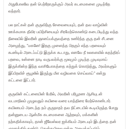
அதுபோலவே தன் பெற்றோருக்கும் அவர் கடமைகளை முடித்தே
வந்தார்.
பல நாட்கள் தன் குருவிற்கு சேவையையும், தன் தவ வாழ்வின்
ஊக்கமாக தீவிர பயிற்சியையும் சிரமேற்கொண்டு கடைபிடித்து வந்த
நிலையில் இவரின் ஞானப்பக்குவத்தை உண்ர்ந்த குரு தன் சீடனை
அழைத்து, “மகனே! இறகு முளைத்த பிறகும் எந்த பறவையும்
கூண்டில் அடைப்பட்டு இருக்க கூடாது, எனவே நீ உலகளவில் சுதந்திரப்
பறவை, உன்னை நாடி வருபவர்க்கு மூலமும் முடிந்த முடிவுமாய்
இருக்கின்ற இந்த வாசியோகத்தை கற்றுக் கொடுத்து, அவர்களும்
இப்பிறவிச் சூழலில் இருந்து மீள வழிவகை செய்வாய்" என்று
கட்டளை இட்டார்.
குருவின் கட்டளையின் பேரில், அவரின் பரிபூரண ஆசியுடன்
வடமாநிலம் முழுவதும் கயிலை வரை யாத்திரை மேற்கொண்டார்.
கயிலாயம் அடைந்த நம் குருநாதர் தவ நிட்டையில் கூடியிருந்த போது
தன்னுடைய ஆன்மீக கடமைகளை ஆற்றவும், மக்களின்
நற்கதிக்காவும், தான் ஜீவேஸ்வர ஐக்கியம் அடையும் இடத்தை தன்
ஞானத்தில் கண்டு, தென்கயிலை என்று அழைக்கப்படும்