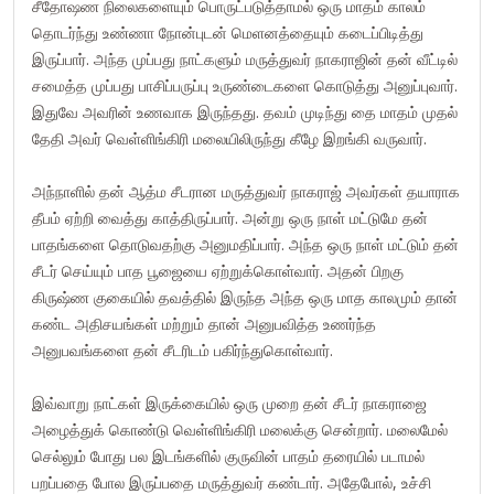
சீதோஷண நிலைகளையும் பொருட்படுத்தாமல் ஒரு மாதம் காலம்
தொடர்ந்து உண்ணா நோன்புடன் மெளனத்தையும் கடைப்பிடித்து
இருப்பார். அந்த முப்பது நாட்களும் மருத்துவர் நாகராஜின் தன் வீட்டில்
சமைத்த முப்பது பாசிப்பருப்பு உருண்டைகளை கொடுத்து அனுப்புவார்.
இதுவே அவரின் உணவாக இருந்தது. தவம் முடிந்து தை மாதம் முதல்
தேதி அவர் வெள்ளிங்கிரி மலையிலிருந்து கீழே இறங்கி வருவார்.
அந்நாளில் தன் ஆத்ம சீடரான மருத்துவர் நாகராஜ் அவர்கள் தயாராக
தீபம் ஏற்றி வைத்து காத்திருப்பார். அன்று ஒரு நாள் மட்டுமே தன்
பாதங்களை தொடுவதற்கு அனுமதிப்பார். அந்த ஒரு நாள் மட்டும் தன்
சீடர் செய்யும் பாத பூஜையை ஏற்றுக்கொள்வார். அதன் பிறகு
கிருஷ்ண குகையில் தவத்தில் இருந்த அந்த ஒரு மாத காலமும் தான்
கண்ட அதிசயங்கள் மற்றும் தான் அனுபவித்த உணர்ந்த
அனுபவங்களை தன் சீடரிடம் பகிர்ந்துகொள்வார்.
இவ்வாறு நாட்கள் இருக்கையில் ஒரு முறை தன் சீடர் நாகராஜை
அழைத்துக் கொண்டு வெள்ளிங்கிரி மலைக்கு சென்றார். மலைமேல்
செல்லும் போது பல இடங்களில் குருவின் பாதம் தரையில் படாமல்
பறப்பதை போல இருப்பதை மருத்துவர் கண்டார். அதேபோல், உச்சி