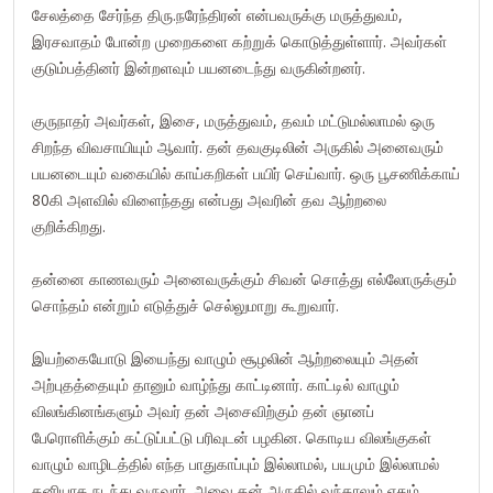
சேலத்தை சேர்ந்த திரு.நரேந்திரன் என்பவருக்கு மருத்துவம்,
இரசவாதம் போன்ற முறைகளை கற்றுக் கொடுத்துள்ளார். அவர்கள்
குடும்பத்தினர் இன்றளவும் பயனடைந்து வருகின்றனர்.
குருநாதர் அவர்கள், இசை, மருத்துவம், தவம் மட்டுமல்லாமல் ஒரு
சிறந்த விவசாயியும் ஆவார். தன் தவகுடிலின் அருகில் அனைவரும்
பயனடையும் வகையில் காய்கறிகள் பயிர் செய்வார். ஒரு பூசணிக்காய்
80கி அளவில் விளைந்தது என்பது அவரின் தவ ஆற்றலை
குறிக்கிறது.
தன்னை காணவரும் அனைவருக்கும் சிவன் சொத்து எல்லோருக்கும்
சொந்தம் என்றும் எடுத்துச் செல்லுமாறு கூறுவார்.
இயற்கையோடு இயைந்து வாழும் சூழலின் ஆற்றலையும் அதன்
அற்புதத்தையும் தானும் வாழ்ந்து காட்டினார். காட்டில் வாழும்
விலங்கினங்களும் அவர் தன் அசைவிற்கும் தன் ஞானப்
பேரொளிக்கும் கட்டுப்பட்டு பரிவுடன் பழகின. கொடிய விலங்குகள்
வாழும் வாழிடத்தில் எந்த பாதுகாப்பும் இல்லாமல், பயமும் இல்லாமல்
தனியாக நடந்து வருவார். அவை தன் அருகில் வந்தாலும் ஏதும்