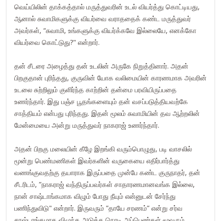
வெய்யிலின் தாக்கத்தால் மருத்துவரின் உடல் வியர்த்து கொட்டியது,
ஆனால் சுவாமிகளுக்கு வியர்வை வராததைக் கண்ட மருத்துவர்
அவர்கள், “சுவாமி, உங்களுக்கு வியர்க்கவே இல்லையே, எனக்கோ
வியர்வை கொட்டுது?" என்றார்.
தன் சீடரை அழைத்து தன் உடலின் அருகே நிறுத்தினார். அதன்
பிறகுதான் புரிந்தது, குருவின் யோக வலிமையின் காரணமாக அவரின்
உடலை சுற்றிலும் குளிர்ந்த காற்றின் தன்மை பரவியிருப்பதை
உணர்ந்தார். இது பஞ்ச பூதங்களையும் தன் வசப்படுத்தியவற்கே
சாத்தியம் என்பது புரிந்தது. இதன் மூலம் சுவாமியின் தவ ஆற்றலின்
மேன்மையை அன்று மருத்துவர் நாகராஜ் உணர்ந்தார்.
அதன் பிறகு மலையின் கீழே இறங்கி வரும்பொழுது, படி வாசலில்
மூன்று பெண்மணிகள் இவர்களின் வருகையை எதிர்பார்த்து
வணங்குவதற்கு தயாராக இருப்பதை முன்பே கண்ட குருநாதர், தன்
சீடரிடம், ”நாகராஜ் வந்திருப்பவர்கள் சாதாரணமானவங்க இல்லை,
நான் சாஷ்டாங்கமாக விழும் போது நீயும் என்னுடன் சேர்ந்து
பணிந்துவிடு" என்றார். இருவரும் ”தாயே சரணம்” என்று சர்வ
சாஷ்டாங்கமாக விழுந்த அடுத்த நொடி அப்பெண்கள் மூவரும்