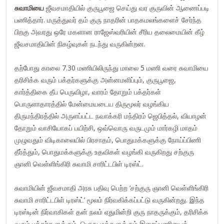
சுவாமியை
ஜீவசமாதியில் குருபூஜை செய்து வர குருவின் ஆணைப்படி
பணித்தார். மருத்துவர் தம் குரு நாதரின் பாதகமலங்களைச் சேர்ந்த
பிறகு அவரது ஒரே மகளான ராஜேஸ்வரியின் சீரிய தலைமையின் கீழ்
ஜீவசமாதியின் நிகழ்வுகள் நடந்து வருகின்றன.
தற்போது காலை 7.30 மணியிலிருந்து மாலை 5 மணி வரை சுவாமியை
தரிசிக்க வரும் பக்தர்களுக்கு அன்னமளிப்பும், குருபூஜை,
கார்த்திகை தீப பெருவிழா, வாரம் தோறும் பக்தர்கள்
பொருளாதாரத்தில் மேன்மையடைய திருமூலர் வழங்கிய
திருமந்திரத்தில் அருளப்பட்ட நவாக்கரி மந்திரம் ஜெபித்தல், வியாழன்
தோறும் வாசியோகப் பயிற்சி, ஒவ்வொரு வருடமும் மார்கழி மாதம்
முழுவதும் விடிகாலையில் பிரசாதம், பொதுமக்களுக்கு நோய்ப்பிணி
தீர்த்தும், பொதுமக்களுக்கு உதவிகள் வழங்கி வருகிறது சற்குரு
ஞானி வெள்ளிங்கிரி சுவாமி சாரிட்டபிள் டிரஸ்ட்.
சுவாமியின் ஜீவசமாதி அரசு பதிவு பெற்ற ‘சற்குரு ஞானி வெள்ளிங்கிரி
சுவாமி சாரிட்டபிள் டிரஸ்ட்’ மூலம் நிர்வகிக்கப்பட்டு வருகின்றது. இந்த
டிரஸ்டின் நிர்வாகிகள் தன் நலம் ஏதுமின்றி குரு நாதருக்கும், தரிசிக்க
வரும் பக்தர்களுக்கும், பொது மக்களுக்கும் இறைப்பணியைத்