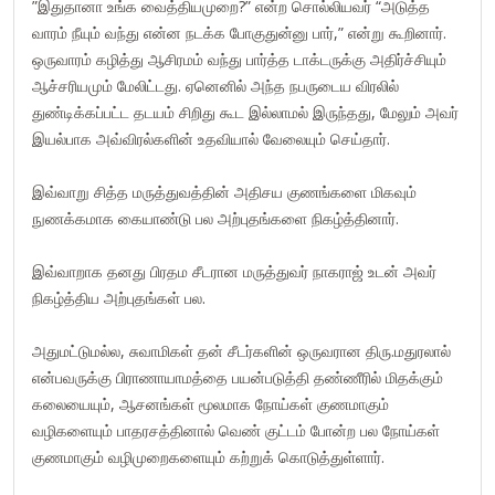
”இதுதானா உங்க வைத்தியமுறை?” என்ற சொல்லியவர் “அடுத்த
வாரம் நீயும் வந்து என்ன நடக்க போகுதுன்னு பார்,” என்று கூறினார்.
ஒருவாரம் கழித்து ஆசிரமம் வந்து பார்த்த டாக்டருக்கு அதிர்ச்சியும்
ஆச்சரியமும் மேலிட்டது. ஏனெனில் அந்த நபருடைய விரலில்
துண்டிக்கப்பட்ட தடயம் சிறிது கூட இல்லாமல் இருந்தது, மேலும் அவர்
இயல்பாக அவ்விரல்களின் உதவியால் வேலையும் செய்தார்.
இவ்வாறு சித்த மருத்துவத்தின் அதிசய குணங்களை மிகவும்
நுணக்கமாக கையாண்டு பல அற்புதங்களை நிகழ்த்தினார்.
இவ்வாறாக தனது பிரதம சீடரான மருத்துவர் நாகராஜ் உடன் அவர்
நிகழ்த்திய அற்புதங்கள் பல.
அதுமட்டுமல்ல, சுவாமிகள் தன் சீடர்களின் ஒருவரான திரு.மதுரலால்
என்பவருக்கு பிராணாயாமத்தை பயன்படுத்தி தண்ணீரில் மிதக்கும்
கலையையும், ஆசனங்கள் மூலமாக நோய்கள் குணமாகும்
வழிகளையும் பாதரசத்தினால் வெண் குட்டம் போன்ற பல நோய்கள்
குணமாகும் வழிமுறைகளையும் கற்றுக் கொடுத்துள்ளார்.