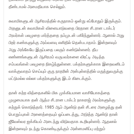
தீண்டாமல் அமைதியாக செல்லும்.
சுவாமிகளுடன் ஆசிரமத்தில் கருநாகம் ஒன்று எப்போதும் இருக்கும்.
அதனுடன் சுவாமிகள் விளையாடுவதை பிரதான சீடரான டாக்டர்
அவர்கள் பலமுறை பார்த்ததை நம்முடன் பகிர்ந்துள்ளார். ஆனால் அது
பிறர் கண்களுக்கு அவ்வளவு எளிதில் தென்படாதாம். இன்றளவும்
அது அங்கேயே இருப்பதை பலரும் கண்டுள்ளனர். தீய
எண்ணங்களுடன் ஆசிரமம் வருபவர்களை விரட்டி அடித்த
சம்பவங்கள் பலமுறை நிகழ்ந்துள்ளன. பக்தர்களுக்காக இறைவனிடம்
வாக்குவாதம் செய்யும் குரு நாதரின் அன்புள்ளத்தில் மருத்துவருக்கு
மட்டுமல்ல எல்லா பக்தர்களுக்கு இடம் கிடைக்கும்.
தான் கற்ற வித்தைகளில் மிக முக்கியமான வாசியோகத்தை
முழுமையாக தன் ஆத்ம சீடரான டாக்டர் நாகராஜ் அவர்களுக்கு
கற்றுக் கொடுத்தார். 1985 ஆம் ஆண்டு தன் சீடரை அழைத்து தன்
பொறுப்புகள் அனைத்தையும் ஒப்படைத்து, அடுத்த ஆண்டு தான்
ஜீவேஸ்வர ஐக்கியம் அடைந்து விடுவதாக கூறியுள்ளார். ஆதலால்
இன்றளவும் நடந்து கொண்டிருக்கும் அன்னமளிப்பு மற்றும்