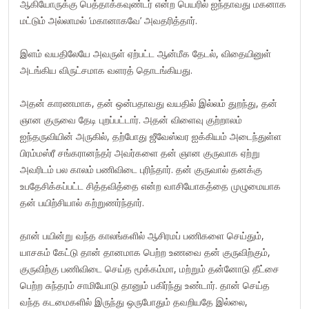
ஆகியோருக்கு பெத்தாக்கவுண்டர் என்ற பெயரில் ஐந்தாவது மகனாக
மட்டும் அல்லாமல் ’மகானாகவே’ அவதரித்தார்.
இளம் வயதிலேயே அவருள் ஏற்பட்ட ஆன்மீக தேடல், விதையினுள்
அடங்கிய விருட்சமாக வளரத் தொடங்கியது.
அதன் காரணமாக, தன் ஒன்பதாவது வயதில் இல்லம் துறந்து, தன்
ஞான குருவை தேடி புறப்பட்டார். அதன் விளைவு குற்றாலம்
ஐந்தருவியின் அருகில், தற்போது ஜீவேஸ்வர ஐக்கியம் அடைந்துள்ள
பிரம்மஸ்ரீ சங்கரானந்தர் அவர்களை தன் ஞான குருவாக ஏற்று
அவரிடம் பல காலம் பணிவிடை புரிந்தார். தன் குருவால் தனக்கு
உபதேசிக்கப்பட்ட சித்தவித்தை என்ற வாசியோகத்தை முழுமையாக
தன் பயிற்சியால் கற்றுணர்ந்தார்.
தான் பயின்று வந்த காலங்களில் ஆசிரமப் பணிகளை செய்தும்,
யாசகம் கேட்டு தான் தானமாக பெற்ற உணவை தன் குருவிற்கும்,
குருவிற்கு பணிவிடை செய்த மூக்கம்மா, மற்றும் தன்னோடு தீட்சை
பெற்ற சுந்தரம் சாமியோடு தானும் பகிர்ந்து உண்டார். தான் செய்த
வந்த கடமைகளில் இருந்து ஒருபோதும் தவறியதே இல்லை,