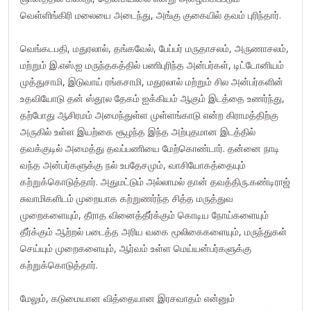
வெள்ளிங்கிரி மலையை அடைந்து, அங்கு குகையில் தவம் புரிந்தார்.
வெங்கடபதி, மதுரலால், தங்கவேல், பேப்பர் மருதாசலம், அருணாசலம்,
மற்றும் இ.எஸ்.ஐ மருந்தகத்தில் பணிபுரிந்த அன்பர்கள், டிட்டோனியம்
முத்துசாமி, இடுவாய் ரங்கசாமி, மதுரலால் மற்றும் சில அன்பர்களின்
உதவியோடு தன் ஸ்தூல தேகம் ஐக்கியம் ஆகும் இடத்தை உணர்ந்து,
தற்போது ஆசிரமம் அமைந்துள்ள முள்ளங்காடு என்ற கிராமத்திற்கு
அருகில் உள்ள இயற்கை சூழந்த இந்த அற்புதமான இடத்தில்
தவக்குடில் அமைத்து தவப்பணியை மேற்கொண்டார். தன்னை நாடி
வந்த அன்பர்களுக்கு நல் உபதேசமும், வாசியோகத்தையும்
கற்றுக்கொடுத்தார். அதுமட்டும் அல்லாமல் தான் தவத்திரு.கண்டிராஜ்
சுவாமிகளிடம் முறையாக கற்றுணர்ந்த சித்த மருத்துவ
முறைகளையும், தீராத வினைத்தீர்க்கும் கொடிய நோய்களையும்
தீர்க்கும் ஆற்றல் படைத்த அரிய வகை மூலிகைகளையும், மருந்துகள்
செய்யும் முறைகளையும், ஆர்வம் உள்ள மெய்யன்பர்களுக்கு
கற்றுக்கொடுத்தார்.
மேலும், கடுமையான வித்தையான இரசவாதம் என்னும்